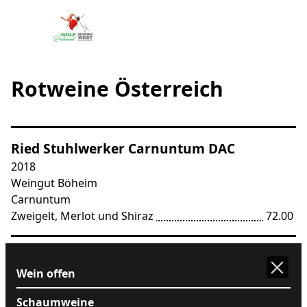
Rotweine Österreich
Ried Stuhlwerker Carnuntum DAC
2018

Weingut Böheim

Carnuntum

Zweigelt, Merlot und Shiraz
72.00
72.00
Böheim Privat Carnuntum DAC
Wein offen
2017

Weingut Böheim

Schaumweine