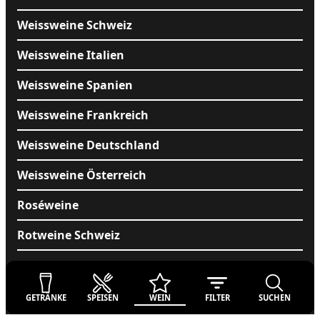
Arbesthal

Shiraz und Blaufränkisch
103.00
103.00
Weissweine Schweiz
Weissweine Italien
Magnum The Wine Cuvée
2016

Weissweine Spanien
Weingut Scheiblhofer

Burgenland

Weissweine Frankreich
Zweigelt, Merlot, Cabernet Sauvignon
139.00
139.00
Weissweine Deutschland
Weissweine Österreich
Rotweine Portugal
Dessertweine
Roséweine
Rotweine Schweiz
Rotweine Italien
Rotweine Spanien
GETRÄNKE
SPEISEN
WEIN
FILTER
SUCHEN